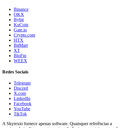
Binance
OKX
Bybit
KuCoin
Gate.io
Crypto.com
HTX
BitMart
XT
BloFin
WEEX
Redes Sociais
Telegram
Discord
X.com
LinkedIn
Facebook
YouTube
TikTok
A Skyrexio fornece apenas software. Quaisquer referências a