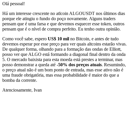
Olá pessoal!
Há um interesse crescente no atlcoin ALGOUSDT nos últimos dias
porque ele atingiu o fundo do poço novamente. Alguns traders
pensam que é uma farsa e que devemos esquecer esse token, outros
pensam que é o nível de compra perfeito. Eu tenho outra opinião.
Como você sabe, espero
US$ 10 mil
no Bitcoin, e antes de tudo
devemos esperar por esse preço para ver quais altcoins estarão vivas.
De qualquer forma, olhando para a formação das ondas de Elliott,
posso ver que ALGO está formando a diagonal final dentro da onda
5. O mercado baixista para esta moeda está prestes a terminar, mas
posso demonstrar a queda até
-50% dos preços atuais
. Resumindo,
o preço atual não é um bom ponto de entrada, mas esse ativo não é
uma fraude obrigatória, mas essa probabilidade é maior do que a
bomba da corrente.
Atenciosamente, Ivan
Comece a operar na Skyrexio hoje
Aproveite os movimentos que na mão passam batido.