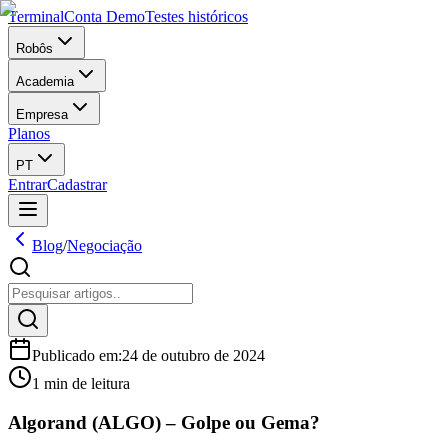
Terminal
Conta Demo
Testes históricos
Robôs
Academia
Empresa
Planos
PT
Entrar
Cadastrar
Blog
/
Negociação
Publicado em
:
24 de outubro de 2024
1 min de leitura
Algorand (ALGO) – Golpe ou Gema?