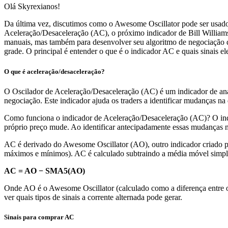
Olá Skyrexianos!
Da última vez, discutimos como o Awesome Oscillator pode ser usado p
Aceleração/Desaceleração (AC), o próximo indicador de Bill William
manuais, mas também para desenvolver seu algoritmo de negociação de
grade. O principal é entender o que é o indicador AC e quais sinais el
O que é aceleração/desaceleração?
O Oscilador de Aceleração/Desaceleração (AC) é um indicador de anál
negociação. Este indicador ajuda os traders a identificar mudanças na
Como funciona o indicador de Aceleração/Desaceleração (AC)? O ind
próprio preço mude. Ao identificar antecipadamente essas mudanças 
AC é derivado do Awesome Oscillator (AO), outro indicador criado po
máximos e mínimos). AC é calculado subtraindo a média móvel simp
AC = AO − SMA5(AO)
Onde AO é o Awesome Oscillator (calculado como a diferença entr
ver quais tipos de sinais a corrente alternada pode gerar.
Sinais para comprar AC