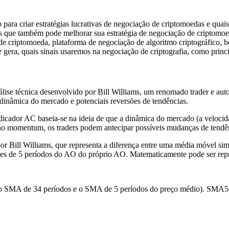
ara criar estratégias lucrativas de negociação de criptomoedas e quais
s que também pode melhorar sua estratégia de negociação de criptomoed
 criptomoeda, plataforma de negociação de algoritmo criptográfico, b
e gera, quais sinais usaremos na negociação de criptografia, como princi
ise técnica desenvolvido por Bill Williams, um renomado trader e auto
 dinâmica do mercado e potenciais reversões de tendências.
icador AC baseia-se na ideia de que a dinâmica do mercado (a veloci
no momentum, os traders podem antecipar possíveis mudanças de tendê
r Bill Williams, que representa a diferença entre uma média móvel si
les de 5 períodos do AO do próprio AO. Matematicamente pode ser rep
e o SMA de 34 períodos e o SMA de 5 períodos do preço médio). SMA