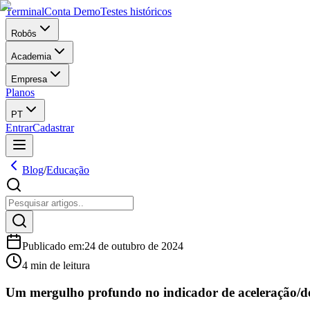
Terminal
Conta Demo
Testes históricos
Robôs
Academia
Empresa
Planos
PT
Entrar
Cadastrar
Blog
/
Educação
Publicado em
:
24 de outubro de 2024
4 min de leitura
Um mergulho profundo no indicador de aceleração/d