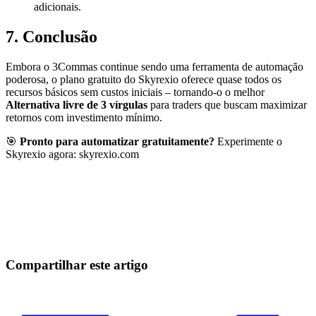
adicionais.
7. Conclusão
Embora o 3Commas continue sendo uma ferramenta de automação
poderosa, o plano gratuito do Skyrexio oferece quase todos os
recursos básicos sem custos iniciais – tornando-o o melhor
Alternativa livre de 3 vírgulas
para traders que buscam maximizar
retornos com investimento mínimo.
🎯
Pronto para automatizar gratuitamente?
Experimente o
Skyrexio agora: skyrexio.com
Comece a Operar na Skyrexio Hoje
Aproveite oportunidades que traders manuais não conseguem
Comece grátis
Compartilhar este artigo