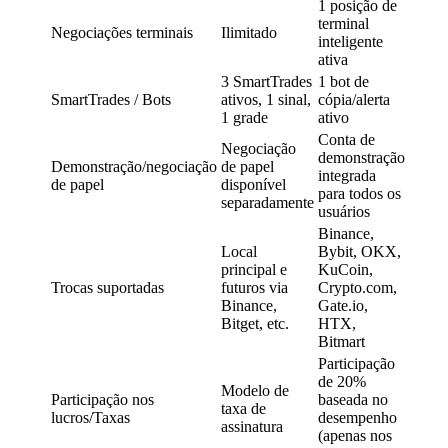
1 posição de
terminal
Negociações terminais
Ilimitado
inteligente
ativa
3 SmartTrades
1 bot de
SmartTrades / Bots
ativos, 1 sinal,
cópia/alerta
1 grade
ativo
Conta de
Negociação
demonstração
Demonstração/negociação
de papel
integrada
de papel
disponível
para todos os
separadamente
usuários
Binance,
Local
Bybit, OKX,
principal e
KuCoin,
Trocas suportadas
futuros via
Crypto.com,
Binance,
Gate.io,
Bitget, etc.
HTX,
Bitmart
Participação
de 20%
Modelo de
Participação nos
baseada no
taxa de
lucros/Taxas
desempenho
assinatura
(apenas nos