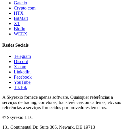
Gate.io
Crypto.com
HTX
BitMart
XT
Blofin
WEEX
Redes Sociais
Telegram
Discord
X.com
LinkedIn
Facebook
YouTube
TikTok
A Skyrexio fornece apenas software. Quaisquer referências a
serviços de trading, corretoras, transferências ou carteiras, etc. são
referências a serviços fornecidos por provedores terceiros.
©
Skyrexio LLC
131 Continental Dr, Suite 305, Newark, DE 19713