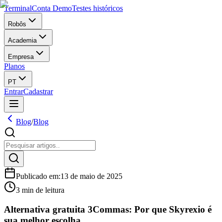
Terminal
Conta Demo
Testes históricos
Robôs
Academia
Empresa
Planos
PT
Entrar
Cadastrar
Blog
/
Blog
Publicado em
:
13 de maio de 2025
3 min de leitura
Alternativa gratuita 3Commas: Por que Skyrexio é
sua melhor escolha