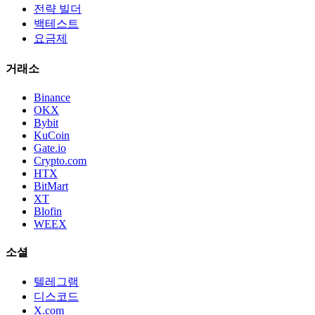
전략 빌더
백테스트
요금제
거래소
Binance
OKX
Bybit
KuCoin
Gate.io
Crypto.com
HTX
BitMart
XT
Blofin
WEEX
소셜
텔레그램
디스코드
X.com