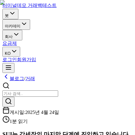
터미널
데모 거래
백테스트
봇
아카데미
회사
요금제
KO
로그인
회원가입
블로그
/
거래
게시일
:
2025년 4월 24일
1분 읽기
SUI는 강세장의 마지막 단계에 진입하고 있습니다