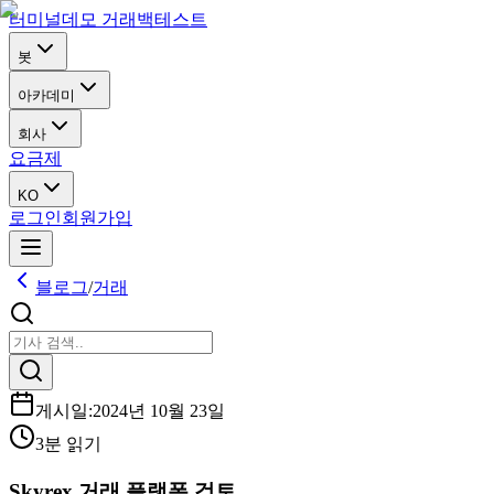
터미널
데모 거래
백테스트
봇
아카데미
회사
요금제
KO
로그인
회원가입
블로그
/
거래
게시일
:
2024년 10월 23일
3분 읽기
Skyrex 거래 플랫폼 검토