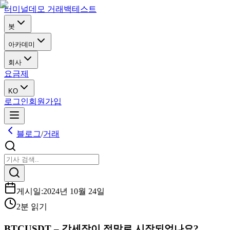
터미널
데모 거래
백테스트
봇
아카데미
회사
요금제
KO
로그인
회원가입
블로그
/
거래
게시일
:
2024년 10월 24일
2분 읽기
BTCUSDT – 강세장이 정말로 시작되었나요?