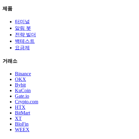
제품
터미널
알림 봇
전략 빌더
백테스트
요금제
거래소
Binance
OKX
Bybit
KuCoin
Gate.io
Crypto.com
HTX
BitMart
XT
BloFin
WEEX