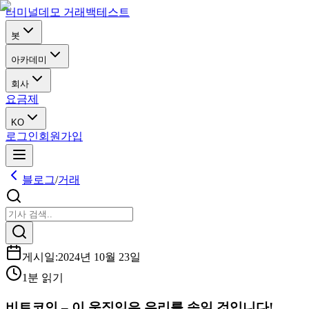
터미널
데모 거래
백테스트
봇
아카데미
회사
요금제
KO
로그인
회원가입
블로그
/
거래
게시일
:
2024년 10월 23일
1분 읽기
비트코인 – 이 움직임은 우리를 속일 것입니다!