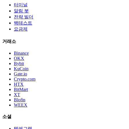
터미널
알림 봇
전략 빌더
백테스트
요금제
거래소
Binance
OKX
Bybit
KuCoin
Gate.io
Crypto.com
HTX
BitMart
XT
Blofin
WEEX
소셜
텔레그램