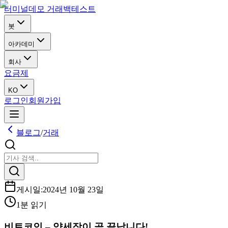
터미널
데모 거래
백테스트
봇
아카데미
회사
요금제
KO
로그인
회원가입
블로그
/
거래
게시일
:
2024년 10월 23일
1분 읽기
비트코인 – 약세장이 곧 끝납니다!