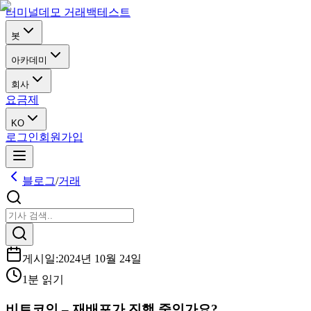
터미널
데모 거래
백테스트
봇
아카데미
회사
요금제
KO
로그인
회원가입
블로그
/
거래
게시일
:
2024년 10월 24일
1분 읽기
비트코인 – 재배포가 진행 중인가요?