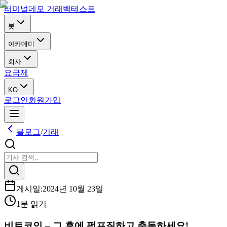
터미널
데모 거래
백테스트
봇
아카데미
회사
요금제
KO
로그인
회원가입
블로그
/
거래
게시일
:
2024년 10월 23일
1분 읽기
비트코인 – 그 후에 펌프질하고 충돌하세요!