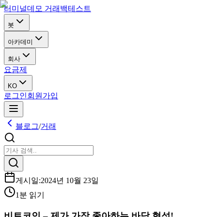
터미널
데모 거래
백테스트
봇
아카데미
회사
요금제
KO
로그인
회원가입
블로그
/
거래
게시일
:
2024년 10월 23일
1분 읽기
비트코인 – 제가 가장 좋아하는 바닥 형성!