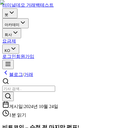
터미널
데모 거래
백테스트
봇
아카데미
회사
요금제
KO
로그인
회원가입
블로그
/
거래
게시일
:
2024년 10월 24일
1분 읽기
비트코인 – 수정 전 마지막 펌프!