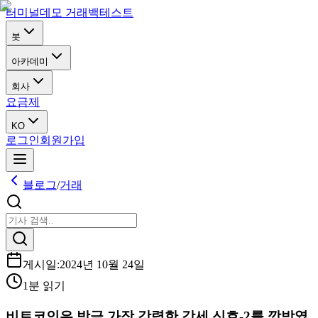
터미널
데모 거래
백테스트
봇
아카데미
회사
요금제
KO
로그인
회원가입
블로그
/
거래
게시일
:
2024년 10월 24일
1분 읽기
비트코인은 방금 가장 강력한 강세 신호-2를 깜박였