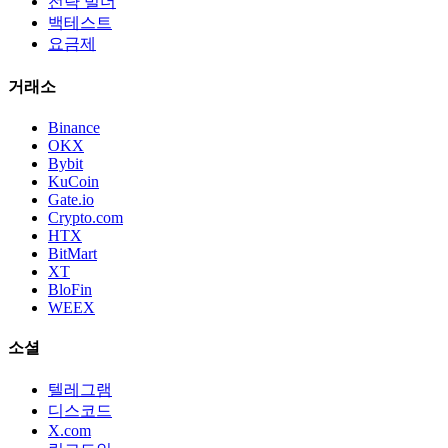
전략 빌더
백테스트
요금제
거래소
Binance
OKX
Bybit
KuCoin
Gate.io
Crypto.com
HTX
BitMart
XT
BloFin
WEEX
소셜
텔레그램
디스코드
X.com