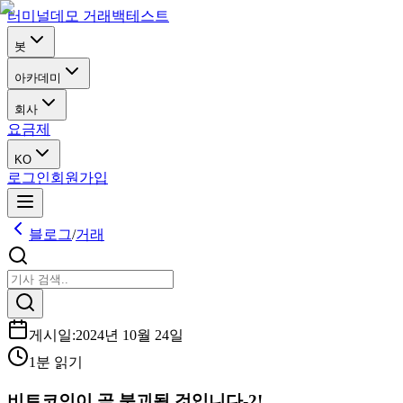
터미널
데모 거래
백테스트
봇
아카데미
회사
요금제
KO
로그인
회원가입
블로그
/
거래
게시일
:
2024년 10월 24일
1분 읽기
비트코인이 곧 붕괴될 것입니다-2!