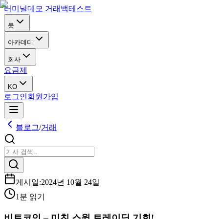
터미널
데모 거래
백테스트
봇
아카데미
회사
요금제
KO
로그인
회원가입
블로그
/
거래
게시일
:
2024년 10월 24일
1분 읽기
비트코인 – 미친 스윙 트레이딩 기회!