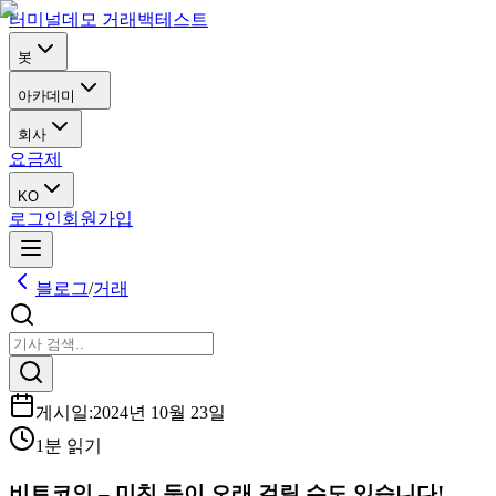
터미널
데모 거래
백테스트
봇
아카데미
회사
요금제
KO
로그인
회원가입
블로그
/
거래
게시일
:
2024년 10월 23일
1분 읽기
비트코인 – 미친 듯이 오래 걸릴 수도 있습니다!