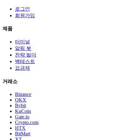
로그인
회원가입
제품
터미널
알림 봇
전략 빌더
백테스트
요금제
거래소
Binance
OKX
Bybit
KuCoin
Gate.io
Crypto.com
HTX
BitMart
XT