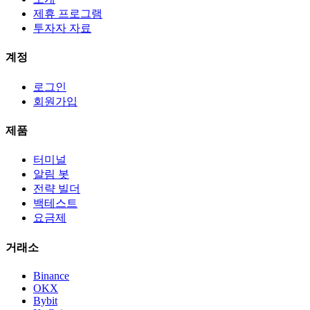
제휴 프로그램
투자자 자료
계정
로그인
회원가입
제품
터미널
알림 봇
전략 빌더
백테스트
요금제
거래소
Binance
OKX
Bybit