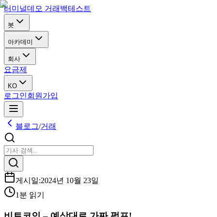
터미널
데모 거래
백테스트
봇
아카데미
회사
요금제
KO
로그인
회원가입
블로그
/
거래
게시일
:
2024년 10월 23일
1분 읽기
비트코인 – 예상대로 가짜 펌프!