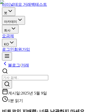
터미널
데모 거래
백테스트
봇
아카데미
회사
요금제
KO
로그인
회원가입
블로그
/
거래
게시일
:
2025년 5월 9일
1분 읽기
비트코인 지배력: 너무 낙관하지 마세요