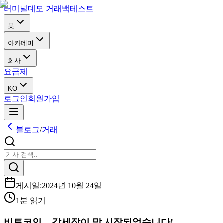
터미널
데모 거래
백테스트
봇
아카데미
회사
요금제
KO
로그인
회원가입
블로그
/
거래
게시일
:
2024년 10월 24일
1분 읽기
비트코인 – 강세장이 막 시작되었습니다!