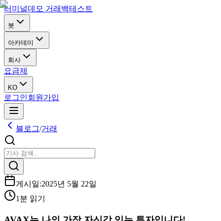
터미널
데모 거래
백테스트
봇
아카데미
회사
요금제
KO
로그인
회원가입
블로그
/
거래
게시일
:
2025년 5월 22일
1분 읽기
AVAX는 나의 가장 자신감 있는 투자입니다!