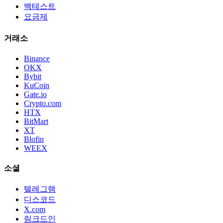
백테스트
요금제
거래소
Binance
OKX
Bybit
KuCoin
Gate.io
Crypto.com
HTX
BitMart
XT
Blofin
WEEX
소셜
텔레그램
디스코드
X.com
링크드인