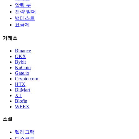
알림 봇
전략 빌더
백테스트
요금제
거래소
Binance
OKX
Bybit
KuCoin
Gate.io
Crypto.com
HTX
BitMart
XT
Blofin
WEEX
소셜
텔레그램
디스코드