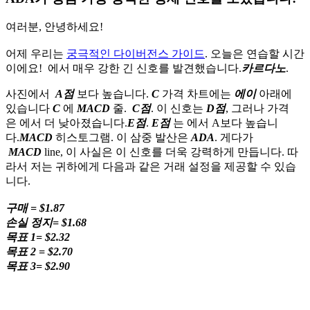
여러분, 안녕하세요!
어제 우리는
궁극적인 다이버전스 가이드
. 오늘은 연습할 시간
이에요! 에서 매우 강한 긴 신호를 발견했습니다.
카르다노
.
사진에서
A점
보다 높습니다.
C
가격 차트에는
에이
아래에
있습니다
C
에
MACD
줄.
C점
. 이 신호는
D점
, 그러나 가격
은 에서 더 낮아졌습니다.
E점
.
E점
는 에서 A보다 높습니
다.
MACD
히스토그램. 이 삼중 발산은
ADA
. 게다가
MACD
line, 이 사실은 이 신호를 더욱 강력하게 만듭니다. 따
라서 저는 귀하에게 다음과 같은 거래 설정을 제공할 수 있습
니다.
구매 = $1.87
손실 정지= $1.68
목표 1= $2.32
목표 2 = $2.70
목표 3= $2.90