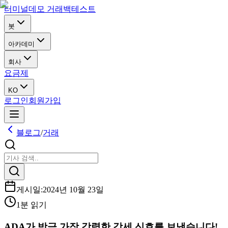
터미널
데모 거래
백테스트
봇
아카데미
회사
요금제
KO
로그인
회원가입
블로그
/
거래
게시일
:
2024년 10월 23일
1분 읽기
ADA가 방금 가장 강력한 강세 신호를 보냈습니다!