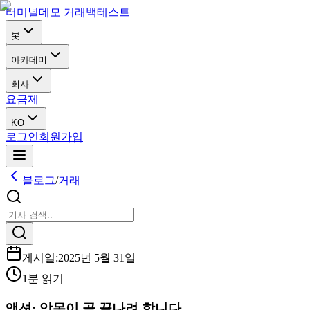
터미널
데모 거래
백테스트
봇
아카데미
회사
요금제
KO
로그인
회원가입
블로그
/
거래
게시일
:
2025년 5월 31일
1분 읽기
액션: 악몽이 곧 끝나려 합니다