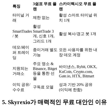
3쉼표 무료 플
스카이렉시오 무료 플
특징
랜
랜
터미널 거
활성 스마트 터미널 위
제한 없는
래
치 1개
활성
SmartTrades
SmartTrade 3
활성 복사/경고 봇 1개
/ 봇
개, 신호 1개,
그리드 1개
데모/페이
종이거래 별도
모든 사용자를 위한 내
퍼 트레이
가능
장 데모 계정
딩
주요 명소 &
바이낸스, Bybit, OKX,
지원되는
Binance, Bitget
KuCoin, Crypto.com,
등을 통한 선
거래소
Gate.io, HTX, Bitmart
물
이익 공유/
성과 기반 20% 공유
구독료 모델
수수료
(이익에 한함)
5. Skyrexio가 매력적인 무료 대안인 이유