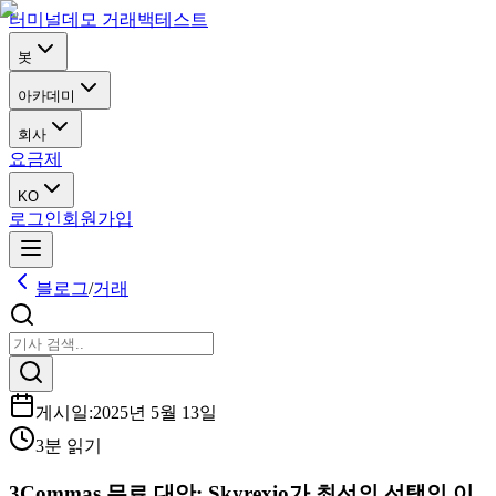
터미널
데모 거래
백테스트
봇
아카데미
회사
요금제
KO
로그인
회원가입
블로그
/
거래
게시일
:
2025년 5월 13일
3분 읽기
3Commas 무료 대안: Skyrexio가 최선의 선택인 이