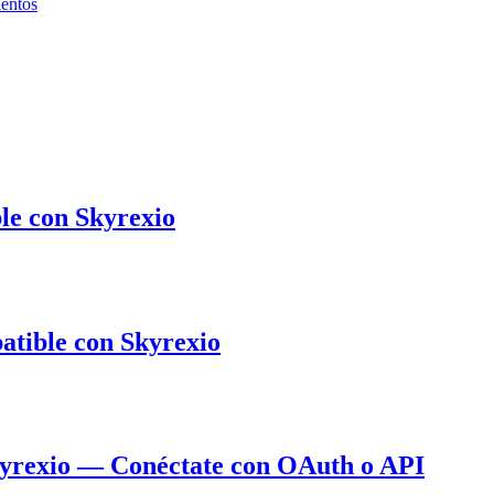
entos
le con Skyrexio
atible con Skyrexio
kyrexio — Conéctate con OAuth o API