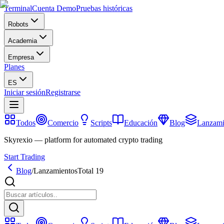
Terminal
Cuenta Demo
Pruebas históricas
Robots
Academia
Empresa
Planes
ES
Iniciar sesión
Registrarse
Todos
Comercio
Scripts
Educación
Blog
Lanzami
Skyrexio — platform for automated crypto trading
Start Trading
Blog
/
Lanzamientos
Total 19