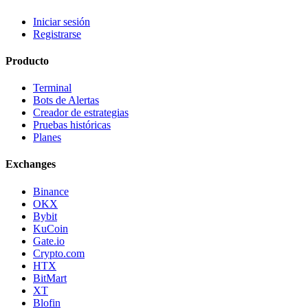
Iniciar sesión
Registrarse
Producto
Terminal
Bots de Alertas
Creador de estrategias
Pruebas históricas
Planes
Exchanges
Binance
OKX
Bybit
KuCoin
Gate.io
Crypto.com
HTX
BitMart
XT
Blofin