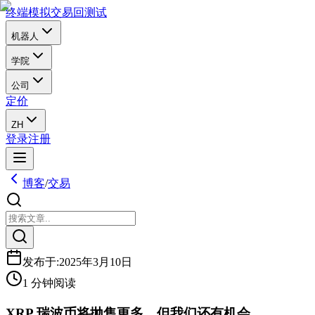
终端
模拟交易
回测试
机器人
学院
公司
定价
ZH
登录
注册
博客
/
交易
发布于
:
2025年3月10日
1 分钟阅读
XRP 瑞波币将抛售更多，但我们还有机会