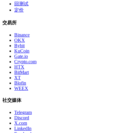
回测试
定价
交易所
Binance
OKX
Bybit
KuCoin
Gate.io
Crypto.com
HTX
BitMart
XT
Blofin
WEEX
社交媒体
Telegram
Discord
X.com
LinkedIn