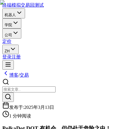
终端
模拟交易
回测试
机器人
学院
公司
定价
ZH
登录
注册
博客
/
交易
发布于
:
2025年3月13日
1 分钟阅读
PolkaDot DOT 有机会，但仍处于危险之中！