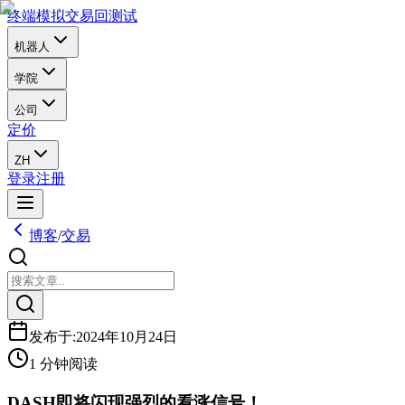
终端
模拟交易
回测试
机器人
学院
公司
定价
ZH
登录
注册
博客
/
交易
发布于
:
2024年10月24日
1 分钟阅读
DASH即将闪现强烈的看涨信号！