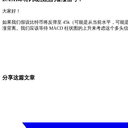
大家好！
如果我们假设比特币将反弹至 45k（可能是从当前水平，可能
涨背离。我们应该等待 MACD 柱状图的上升来考虑这个多头
今天就在 Skyrexio 开始交易
抓住手动盯盘容易错过的行情。
免费开始
分享这篇文章