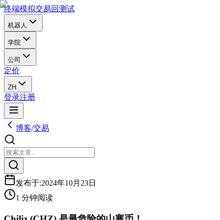
终端
模拟交易
回测试
机器人
学院
公司
定价
ZH
登录
注册
博客
/
交易
发布于
:
2024年10月23日
1 分钟阅读
Chiliz (CHZ) 是最危险的山寨币！