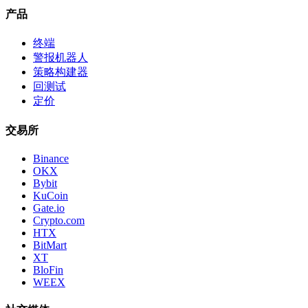
产品
终端
警报机器人
策略构建器
回测试
定价
交易所
Binance
OKX
Bybit
KuCoin
Gate.io
Crypto.com
HTX
BitMart
XT
BloFin
WEEX