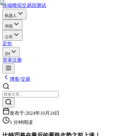
终端
模拟交易
回测试
机器人
学院
公司
定价
ZH
登录
注册
博客
/
交易
发布于
:
2024年10月24日
1 分钟阅读
比特币将在最后的看跌走势之前上涨！