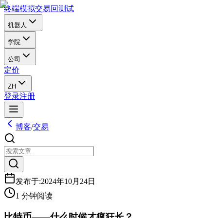
终端
模拟交易
回测试
机器人
学院
公司
定价
ZH
登录
注册
博客
/
交易
发布于
:
2024年10月24日
1 分钟阅读
比特币——什么时候才疯狂长？