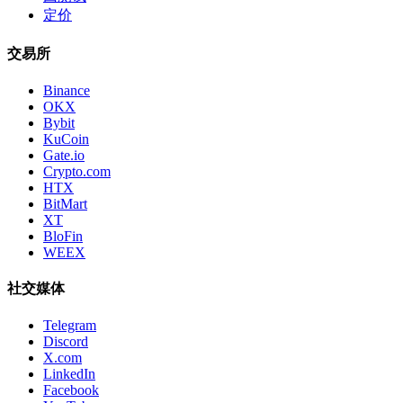
定价
交易所
Binance
OKX
Bybit
KuCoin
Gate.io
Crypto.com
HTX
BitMart
XT
BloFin
WEEX
社交媒体
Telegram
Discord
X.com
LinkedIn
Facebook