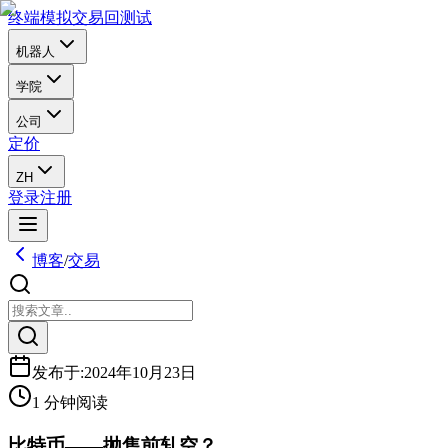
终端
模拟交易
回测试
机器人
学院
公司
定价
ZH
登录
注册
博客
/
交易
发布于
:
2024年10月23日
1 分钟阅读
比特币——抛售前轧空？