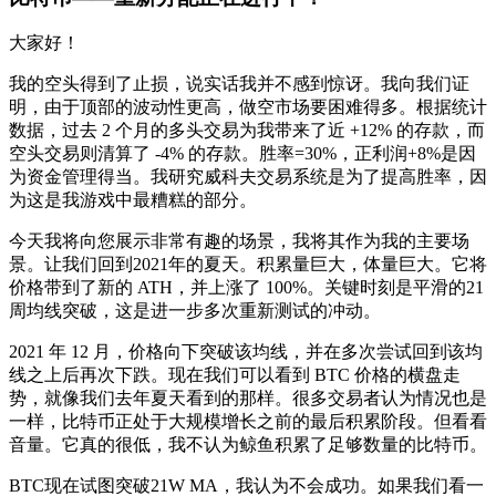
大家好！
我的空头得到了止损，说实话我并不感到惊讶。我向我们证
明，由于顶部的波动性更高，做空市场要困难得多。根据统计
数据，过去 2 个月的多头交易为我带来了近 +12% 的存款，而
空头交易则清算了 -4% 的存款。胜率=30%，正利润+8%是因
为资金管理得当。我研究威科夫交易系统是为了提高胜率，因
为这是我游戏中最糟糕的部分。
今天我将向您展示非常有趣的场景，我将其作为我的主要场
景。让我们回到2021年的夏天。积累量巨大，体量巨大。它将
价格带到了新的 ATH，并上涨了 100%。关键时刻是平滑的21
周均线突破，这是进一步多次重新测试的冲动。
2021 年 12 月，价格向下突破该均线，并在多次尝试回到该均
线之上后再次下跌。现在我们可以看到 BTC 价格的横盘走
势，就像我们去年夏天看到的那样。很多交易者认为情况也是
一样，比特币正处于大规模增长之前的最后积累阶段。但看看
音量。它真的很低，我不认为鲸鱼积累了足够数量的比特币。
BTC现在试图突破21W MA，我认为不会成功。如果我们看一