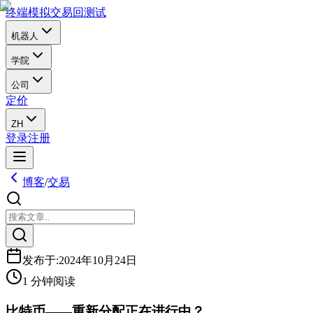
终端
模拟交易
回测试
机器人
学院
公司
定价
ZH
登录
注册
博客
/
交易
发布于
:
2024年10月24日
1 分钟阅读
比特币——重新分配正在进行中？