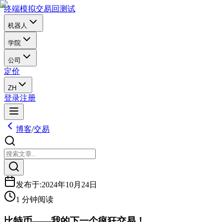
终端
模拟交易
回测试
机器人
学院
公司
定价
ZH
登录
注册
博客
/
交易
发布于
:
2024年10月24日
1 分钟阅读
比特币——我的下一个疯狂交易！