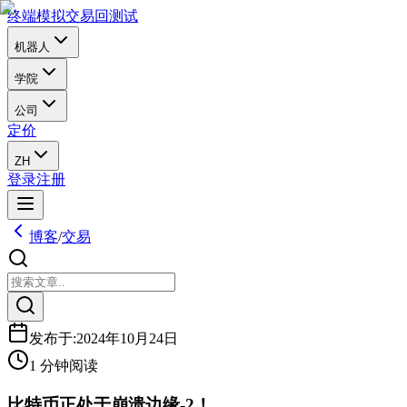
终端
模拟交易
回测试
机器人
学院
公司
定价
ZH
登录
注册
博客
/
交易
发布于
:
2024年10月24日
1 分钟阅读
比特币正处于崩溃边缘-2！