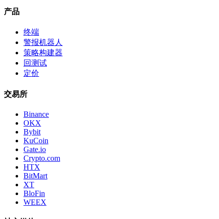
产品
终端
警报机器人
策略构建器
回测试
定价
交易所
Binance
OKX
Bybit
KuCoin
Gate.io
Crypto.com
HTX
BitMart
XT
BloFin
WEEX