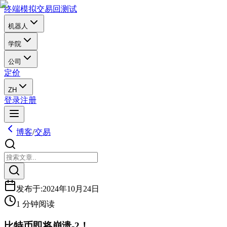
终端
模拟交易
回测试
机器人
学院
公司
定价
ZH
登录
注册
博客
/
交易
发布于
:
2024年10月24日
1 分钟阅读
比特币即将崩溃-2！