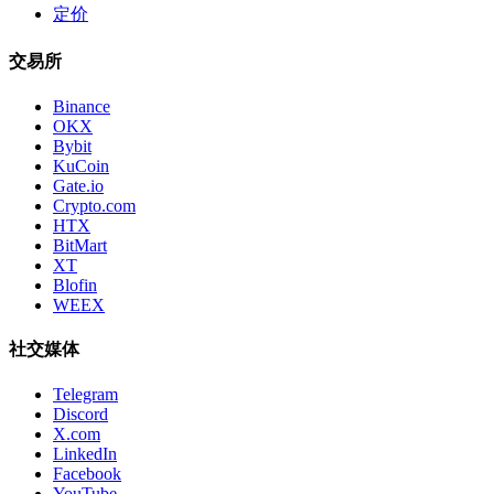
定价
交易所
Binance
OKX
Bybit
KuCoin
Gate.io
Crypto.com
HTX
BitMart
XT
Blofin
WEEX
社交媒体
Telegram
Discord
X.com
LinkedIn
Facebook
YouTube