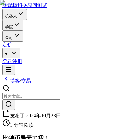
终端
模拟交易
回测试
机器人
学院
公司
定价
ZH
登录
注册
博客
/
交易
发布于
:
2024年10月23日
1 分钟阅读
比特币愚弄了我！