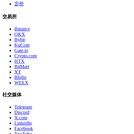
定价
交易所
Binance
OKX
Bybit
KuCoin
Gate.io
Crypto.com
HTX
BitMart
XT
Blofin
WEEX
社交媒体
Telegram
Discord
X.com
LinkedIn
Facebook
YouTube