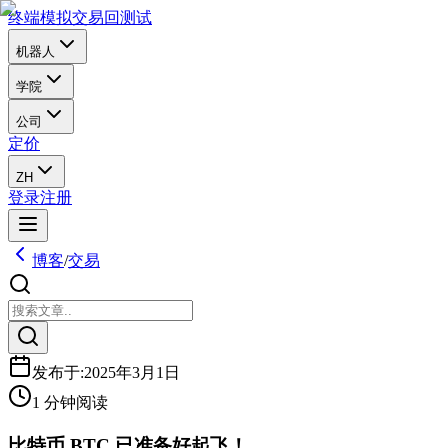
终端
模拟交易
回测试
机器人
学院
公司
定价
ZH
登录
注册
博客
/
交易
发布于
:
2025年3月1日
1 分钟阅读
比特币 BTC 已准备好起飞！