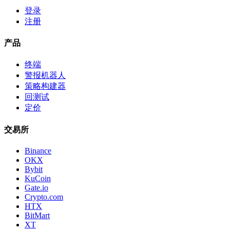
登录
注册
产品
终端
警报机器人
策略构建器
回测试
定价
交易所
Binance
OKX
Bybit
KuCoin
Gate.io
Crypto.com
HTX
BitMart
XT