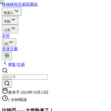
终端
模拟交易
回测试
机器人
学院
公司
定价
ZH
登录
注册
博客
/
交易
发布于
:
2024年10月23日
1 分钟阅读
比特币——大危险来了！