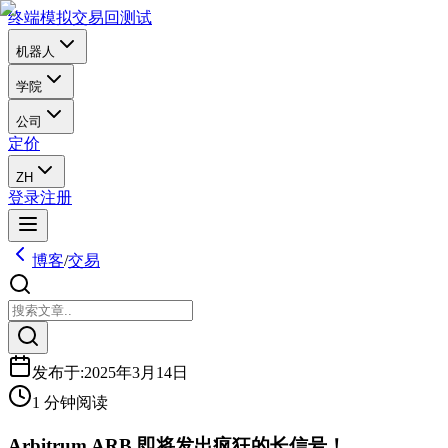
终端
模拟交易
回测试
机器人
学院
公司
定价
ZH
登录
注册
博客
/
交易
发布于
:
2025年3月14日
1 分钟阅读
Arbitrum ARB 即将发出疯狂的长信号！