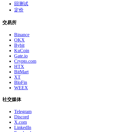
回测试
定价
交易所
Binance
OKX
Bybit
KuCoin
Gate.io
Crypto.com
HTX
BitMart
XT
BloFin
WEEX
社交媒体
Telegram
Discord
X.com
LinkedIn