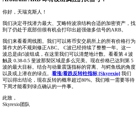
你好，天瑞克斯人！
我们决定寻找潜力最大、艾略特波浪结构合适的加密资产，找
到了仍处于底部但很有机会打印出超强做多信号的ARB。
我们来看看周线图。我们可以将币安交易所上的所有价格行为
算作大的不规则修正ABC。 C波已经持续了整整一年。这一
波总是由5波组成，在这里我们可以清楚地计数。看看第 4 波
触及 0.38-0.5 斐波那契区域是多么完美。现在价格已达到第 5
波的最大目标。结合与动量震荡指标的背离、与鳄鱼线的角度
以及或上潜在的绿点。
看涨/看跌反转柱指标 [Skyrexio]
我们
可以得出结论，现在反转的概率超过80%。我们唯一需要等待
下周才能看到绿点确认的一件事。
此致，
Skyrexio团队
今天就在 Skyrexio 开始交易