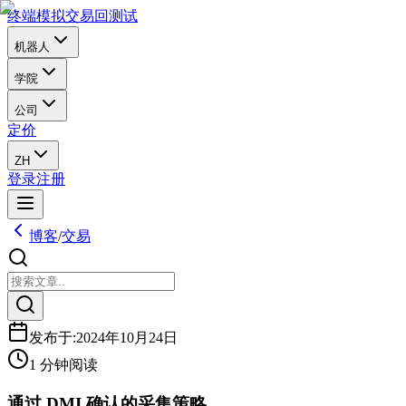
终端
模拟交易
回测试
机器人
学院
公司
定价
ZH
登录
注册
博客
/
交易
发布于
:
2024年10月24日
1 分钟阅读
通过 DMI 确认的采集策略