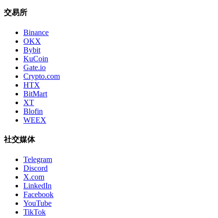
交易所
Binance
OKX
Bybit
KuCoin
Gate.io
Crypto.com
HTX
BitMart
XT
Blofin
WEEX
社交媒体
Telegram
Discord
X.com
LinkedIn
Facebook
YouTube
TikTok