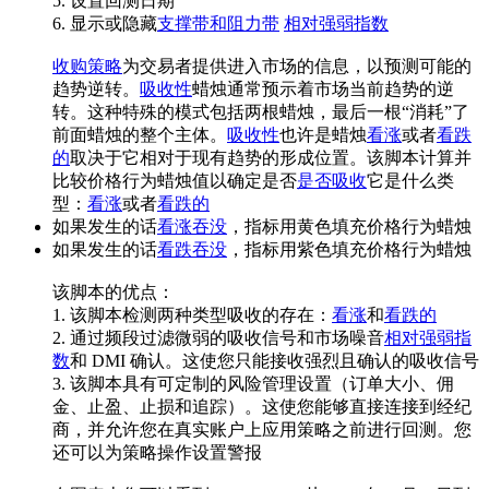
5. 设置回测日期
6. 显示或隐藏
支撑带和阻力带
相对强弱指数
收购策略
为交易者提供进入市场的信息，以预测可能的
趋势逆转。
吸收性
蜡烛通常预示着市场当前趋势的逆
转。这种特殊的模式包括两根蜡烛，最后一根“消耗”了
前面蜡烛的整个主体。
吸收性
也许是蜡烛
看涨
或者
看跌
的
取决于它相对于现有趋势的形成位置。该脚本计算并
比较价格行为蜡烛值以确定是否
是否吸收
它是什么类
型：
看涨
或者
看跌的
如果发生的话
看涨吞没
，指标用黄色填充价格行为蜡烛
如果发生的话
看跌吞没
，指标用紫色填充价格行为蜡烛
该脚本的优点：
1. 该脚本检测两种类型吸收的存在：
看涨
和
看跌的
2. 通过频段过滤微弱的吸收信号和市场噪音
相对强弱指
数
和 DMI 确认。这使您只能接收强烈且确认的吸收信号
3. 该脚本具有可定制的风险管理设置（订单大小、佣
金、止盈、止损和追踪）。这使您能够直接连接到经纪
商，并允许您在真实账户上应用策略之前进行回测。您
还可以为策略操作设置警报