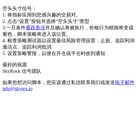
空头头寸信号：
1. 将指标应用到您感兴趣的交易对。
2. 点击“设置”按钮并选择“空头头寸”类型
3.一旦条件
看跌吞没
并且确认将被执行，价格行为蜡烛将变成
紫色，脚本策略将进入该位置。
4. 检查策略测试器以设置最佳风险管理设置：止损、追踪利润
激活点、追踪利润抵消
5. 设置策略警报，以便在开仓或平仓时收到通知
最好的祝愿
SkyRock 信号团队
如果您想访问脚本，您应该通过私信联系我们或发送
电子邮件
info@skyrex.io
今天就在 Skyrexio 开始交易
抓住手动交易者无法抓住的机会
免费开始