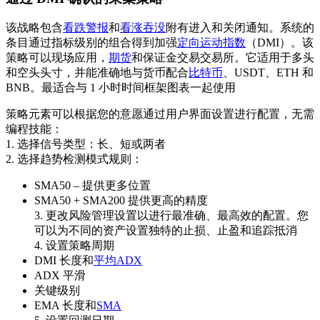
该战略包含
看跌警报
和
看涨吞没
附有进入和关闭通知。系统的
条目通过指标级别的组合得到加强
定向运动指数
（DMI）。该
策略可以现场应用，
期货
和保证金交易交易所。它适用于多头
和空头头寸，并能准确地与货币配合
比特币
、USDT、ETH 和
BNB。最适合与 1 小时时间框架图表一起使用
策略元素可以根据您的意愿通过用户界面设置进行配置，无需
编程技能：
1. 选择信号类型：长、短或两者
2. 选择趋势检测模式规则：
SMA50 – 提供更多位置
SMA50 + SMA200 提供更高的精度
3. 更改风险管理设置以进行最准确、最高效的配置。您
可以为不同的资产设置独特的止损、止盈和追踪抵消
4. 设置策略周期
DMI 长度和
平均ADX
ADX 平滑
关键级别
EMA 长度和
SMA