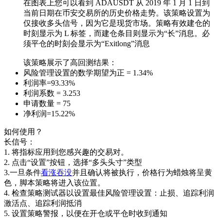
在图表上您可以看到 ADAUSDT 从 2019 年 1 月 1 日到
当前日期在币安交易所的历史价格走势。该策略设置为
仅接收多头信号，因为它是现货市场。策略有效建仓的
时刻显示为 L 标签，而建仓条目则显示为“长”消息。必
须平仓的时刻会显示为“Exitlong”消息
该策略展示了高回测结果：
风险管理设置的数学期望为正 = 1.34%
利润率=93.33%
利润系数 = 3.253
申请数量 = 75
净利润=15.22%
如何使用？
长信号：
1. 将指标应用到您感兴趣的交易对。
2. 点击“设置”按钮，选择“多头头寸”类型
3.一旦条件
看涨吞没
并且确认将被执行，价格行为蜡烛将呈黄
色，脚本策略将进入该位置。
4. 检查策略测试器以设置最佳风险管理设置：止损、追踪利润
激活点、追踪利润抵消
5. 设置策略警报，以便在开仓或平仓时收到通知