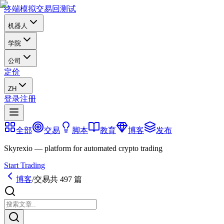
终端
模拟交易
回测试
机器人
学院
公司
定价
ZH
登录
注册
全部
交易
脚本
教育
博客
发布
Skyrexio — platform for automated crypto trading
Start Trading
博客
/
交易
共 497 篇