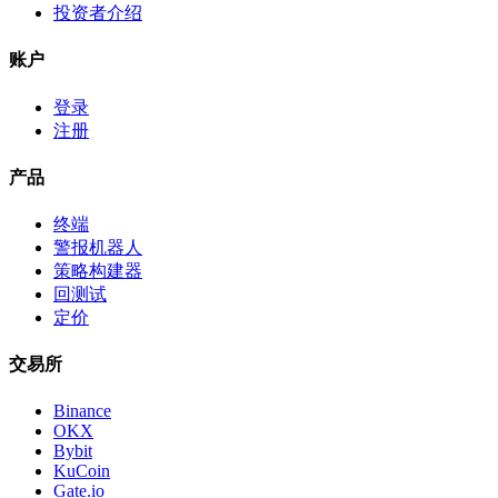
投资者介绍
账户
登录
注册
产品
终端
警报机器人
策略构建器
回测试
定价
交易所
Binance
OKX
Bybit
KuCoin
Gate.io