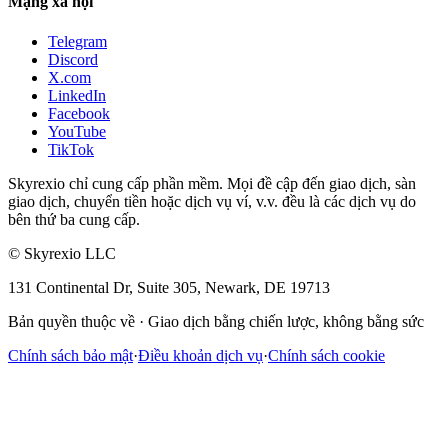
Mạng xã hội
Telegram
Discord
X.com
LinkedIn
Facebook
YouTube
TikTok
Skyrexio chỉ cung cấp phần mềm. Mọi đề cập đến giao dịch, sàn
giao dịch, chuyển tiền hoặc dịch vụ ví, v.v. đều là các dịch vụ do
bên thứ ba cung cấp.
©
Skyrexio LLC
131 Continental Dr, Suite 305, Newark, DE 19713
Bản quyền thuộc về
·
Giao dịch bằng chiến lược, không bằng sức
Chính sách bảo mật
·
Điều khoản dịch vụ
·
Chính sách cookie