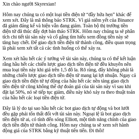
Xin chào người Skyrexian!
Hôm nay chúng ta có một loại tiền điện tử “đầy hứa hẹn” khác để
xem xét. Đây là mã thông báo STRK. Vì giá niêm yết của Binance
đã giảm đáng kể và hiện vẫn đang giảm. Toàn bộ thị trường tiền
điện tử đã thúc đẩy đợt bán tháo STRK. Hôm nay chúng ta sẽ phân
tích chi tiết tài sản này và cố gắng tìm hiểu xem đồng tiền này sẽ
tăng hay chết. Để giao dịch tiền điện tử thành công, điều quan trọng
là phải xem xét tất cả các tình huống có thể xảy ra.
Xem xét hầu hết các ý tưởng về tài sản này, chúng ta có thể kết luận
rằng hầu hết các chiến lược giao dịch tiền điện tử đều khuyên nên
mua loại tiền này khi giá trên 1,5 đô la. Rõ ràng, đây không phải là
những chiến lược giao dịch tiền điện tử mang lại lợi nhuận. Ngay cả
giao dịch tiền điện tử tự động của hầu hết các nền tảng giao dịch
tiền điện tử cũng không thể dự đoán giá của tài sản này vì sau khi
đặt lại 50%, nó sẽ tiếp tục giảm, điều này khó xảy ra theo thuật toán
của hầu hết các loại tiền điện tử.
Đây là lý do tại sao hầu hết các bot giao dịch tự động và bot lưới
đều gặp phải tổn thất đối với tài sản này. Ngoại lệ là bot giao dịch
tiền điện tử ai, có tính đến sóng Elliott, một tính năng chính của giao
dịch tiền điện tử thành công. Hôm nay chúng ta sẽ xem xét hành
động giá của STRK bằng kỹ thuật tiên tiến. Đi thôi!