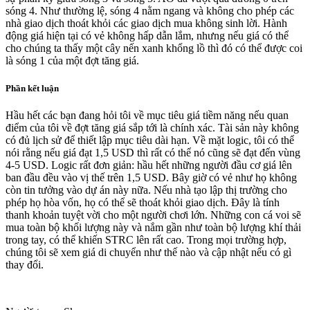
sóng 4. Như thường lệ, sóng 4 nằm ngang và không cho phép các
nhà giao dịch thoát khỏi các giao dịch mua không sinh lời. Hành
động giá hiện tại có vẻ không hấp dẫn lắm, nhưng nếu giá có thể
cho chúng ta thấy một cây nến xanh khổng lồ thì đó có thể được coi
là sóng 1 của một đợt tăng giá.
Phần kết luận
Hầu hết các bạn đang hỏi tôi về mục tiêu giá tiềm năng nếu quan
điểm của tôi về đợt tăng giá sắp tới là chính xác. Tài sản này không
có đủ lịch sử để thiết lập mục tiêu dài hạn. Về mặt logic, tôi có thể
nói rằng nếu giá đạt 1,5 USD thì rất có thể nó cũng sẽ đạt đến vùng
4-5 USD. Logic rất đơn giản: hầu hết những người đầu cơ giá lên
ban đầu đều vào vị thế trên 1,5 USD. Bây giờ có vẻ như họ không
còn tin tưởng vào dự án này nữa. Nếu nhà tạo lập thị trường cho
phép họ hòa vốn, họ có thể sẽ thoát khỏi giao dịch. Đây là tính
thanh khoản tuyệt vời cho một người chơi lớn. Những con cá voi sẽ
mua toàn bộ khối lượng này và nắm gần như toàn bộ lượng khí thải
trong tay, có thể khiến STRC lên rất cao. Trong mọi trường hợp,
chúng tôi sẽ xem giá di chuyển như thế nào và cập nhật nếu có gì
thay đổi.