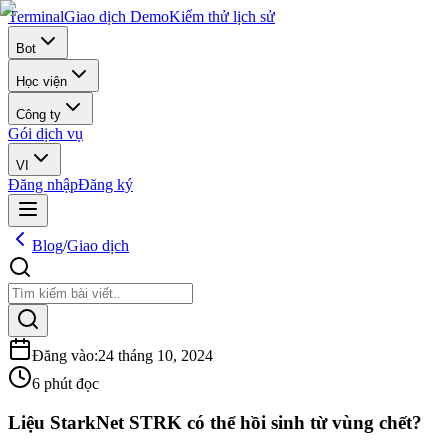
Terminal
Giao dịch Demo
Kiểm thử lịch sử
Bot
Học viện
Công ty
Gói dịch vụ
VI
Đăng nhập
Đăng ký
Blog
/
Giao dịch
Đăng vào
:
24 tháng 10, 2024
6 phút đọc
Liệu StarkNet STRK có thể hồi sinh từ vùng chết?