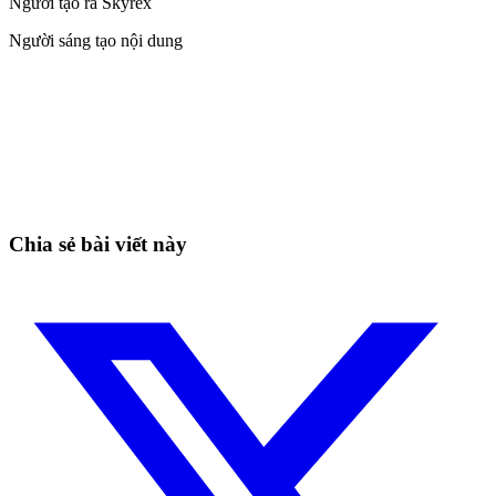
Người tạo ra Skyrex
Người sáng tạo nội dung
Bắt đầu giao dịch trên Skyrexio ngay hôm
nay
Bắt những nhịp mà canh tay dễ bỏ lỡ.
Bắt đầu miễn phí
Chia sẻ bài viết này