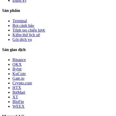
Đăng ký
Sản phẩm
Terminal
Bot cảnh báo
Trình tạo chiến lược
Kiểm thử lịch sử
Gói dịch vụ
Sàn giao dịch
Binance
OKX
Bybit
KuCoin
Gate.io
Crypto.com
HTX
BitMart
XT
BloFin
WEEX