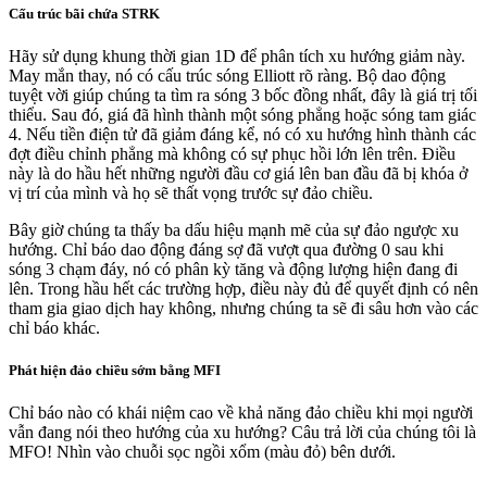
Cấu trúc bãi chứa STRK
Hãy sử dụng khung thời gian 1D để phân tích xu hướng giảm này.
May mắn thay, nó có cấu trúc sóng Elliott rõ ràng. Bộ dao động
tuyệt vời giúp chúng ta tìm ra sóng 3 bốc đồng nhất, đây là giá trị tối
thiểu. Sau đó, giá đã hình thành một sóng phẳng hoặc sóng tam giác
4. Nếu tiền điện tử đã giảm đáng kể, nó có xu hướng hình thành các
đợt điều chỉnh phẳng mà không có sự phục hồi lớn lên trên. Điều
này là do hầu hết những người đầu cơ giá lên ban đầu đã bị khóa ở
vị trí của mình và họ sẽ thất vọng trước sự đảo chiều.
Bây giờ chúng ta thấy ba dấu hiệu mạnh mẽ của sự đảo ngược xu
hướng. Chỉ báo dao động đáng sợ đã vượt qua đường 0 sau khi
sóng 3 chạm đáy, nó có phân kỳ tăng và động lượng hiện đang đi
lên. Trong hầu hết các trường hợp, điều này đủ để quyết định có nên
tham gia giao dịch hay không, nhưng chúng ta sẽ đi sâu hơn vào các
chỉ báo khác.
Phát hiện đảo chiều sớm bằng MFI
Chỉ báo nào có khái niệm cao về khả năng đảo chiều khi mọi người
vẫn đang nói theo hướng của xu hướng? Câu trả lời của chúng tôi là
MFO! Nhìn vào chuỗi sọc ngồi xổm (màu đỏ) bên dưới.