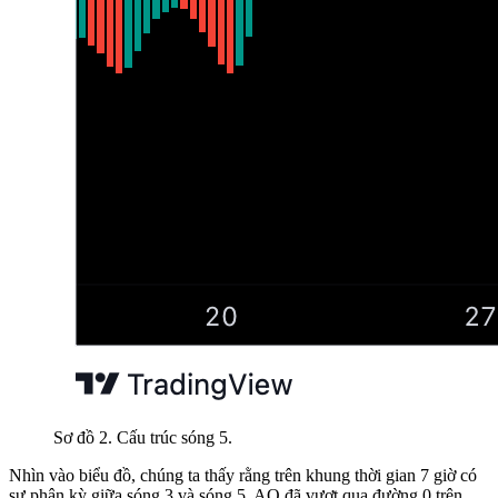
Sơ đồ 2. Cấu trúc sóng 5.
Nhìn vào biểu đồ, chúng ta thấy rằng trên khung thời gian 7 giờ có
sự phân kỳ giữa sóng 3 và sóng 5. AO đã vượt qua đường 0 trên