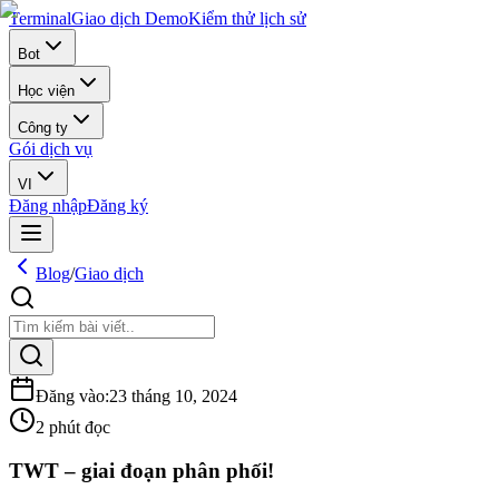
Terminal
Giao dịch Demo
Kiểm thử lịch sử
Bot
Học viện
Công ty
Gói dịch vụ
VI
Đăng nhập
Đăng ký
Blog
/
Giao dịch
Đăng vào
:
23 tháng 10, 2024
2 phút đọc
TWT – giai đoạn phân phối!