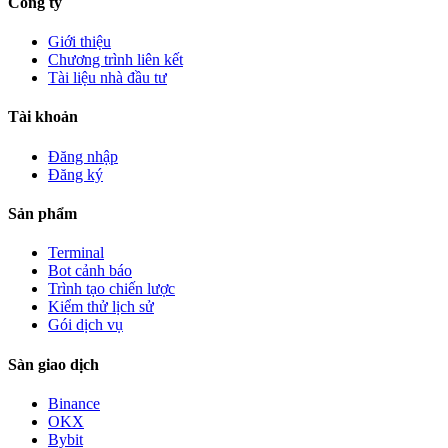
Công ty
Giới thiệu
Chương trình liên kết
Tài liệu nhà đầu tư
Tài khoản
Đăng nhập
Đăng ký
Sản phẩm
Terminal
Bot cảnh báo
Trình tạo chiến lược
Kiểm thử lịch sử
Gói dịch vụ
Sàn giao dịch
Binance
OKX
Bybit