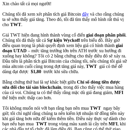
Xin chào tất cả mọi người!
Chúng tôi đã xem xét phân tích giá Bitcoin
đây
và cho rằng chúng
ta sẽ sớm thấy giá tăng. Theo đó, tôi đã tìm thấy mô hình rất thú vị
cho
TWT
.
Giá TWT hiện đang hình thành vùng cổ điển
giai đoạn phân phối
.
Chúng tôi đã thấy tất cả
Sự kiện Wyckoff
trên biểu đồ. Bây giờ
điều quan trọng là phải quyết định xem liệu giá có hình thành
giai
đoạn UTAD
– mức tăng trưởng lớn trên ATH trước xu hướng đi
xuống hay không? Tôi có 2 bằng chứng cho thấy điều đó sẽ xảy ra.
Đầu tiên là phân tích giá Bitcoin của chúng tôi, nếu chúng tôi giả sử
mùa altcoin cuối cùng trong đợt tăng giá này,
TWT
giá có thể dễ
dàng đạt được
$1,80
trước khi sửa chữa.
Bằng chứng thứ hai là sự khác biệt giữa
Chỉ số dòng tiền được
sửa đổi cho tài sản blockchain
, trong đó cho thấy việc mua hàng
của cá voi. Chúng ta có thể thấy rằng mặc dù giá đang giảm,
MFI
thể hiện mức thấp cao hơn.
Tôi không muốn nói với bạn rằng bạn nên mua
TWT
ngay bây
giờ, tôi chỉ nghĩ rằng chúng ta nên kiếm lợi nhuận từ đồng tiền này
khi giá tăng hơn nữa để kiếm thêm tiền. Điều này thực sự dành cho
bạn nếu bạn mua
TWT
trong vùng màu xanh lá cây trên
MFI
, khi
các nhà đầu tư tổ chức đã làm điều đó. Bạn cũng có thể thử giao