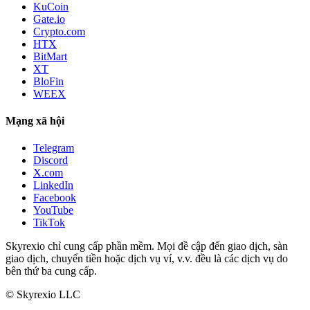
KuCoin
Gate.io
Crypto.com
HTX
BitMart
XT
BloFin
WEEX
Mạng xã hội
Telegram
Discord
X.com
LinkedIn
Facebook
YouTube
TikTok
Skyrexio chỉ cung cấp phần mềm. Mọi đề cập đến giao dịch, sàn
giao dịch, chuyển tiền hoặc dịch vụ ví, v.v. đều là các dịch vụ do
bên thứ ba cung cấp.
©
Skyrexio LLC