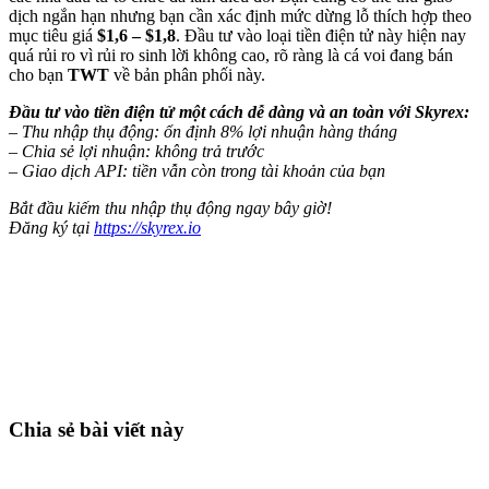
dịch ngắn hạn nhưng bạn cần xác định mức dừng lỗ thích hợp theo
mục tiêu giá
$1,6 – $1,8
. Đầu tư vào loại tiền điện tử này hiện nay
quá rủi ro vì rủi ro sinh lời không cao, rõ ràng là cá voi đang bán
cho bạn
TWT
về bản phân phối này.
Đầu tư vào tiền điện tử một cách dễ dàng và an toàn với Skyrex:
– Thu nhập thụ động: ổn định 8% lợi nhuận hàng tháng
– Chia sẻ lợi nhuận: không trả trước
– Giao dịch API: tiền vẫn còn trong tài khoản của bạn
Bắt đầu kiếm thu nhập thụ động ngay bây giờ!
Đăng ký tại
https://skyrex.io
Bắt đầu giao dịch trên Skyrexio ngay hôm
nay
Bắt những nhịp mà canh tay dễ bỏ lỡ.
Bắt đầu miễn phí
Chia sẻ bài viết này