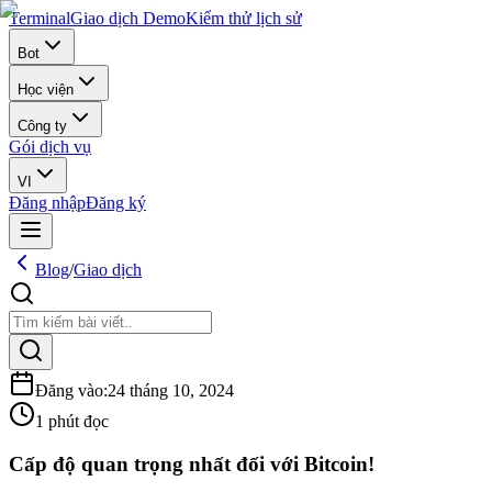
Terminal
Giao dịch Demo
Kiểm thử lịch sử
Bot
Học viện
Công ty
Gói dịch vụ
VI
Đăng nhập
Đăng ký
Blog
/
Giao dịch
Đăng vào
:
24 tháng 10, 2024
1 phút đọc
Cấp độ quan trọng nhất đối với Bitcoin!