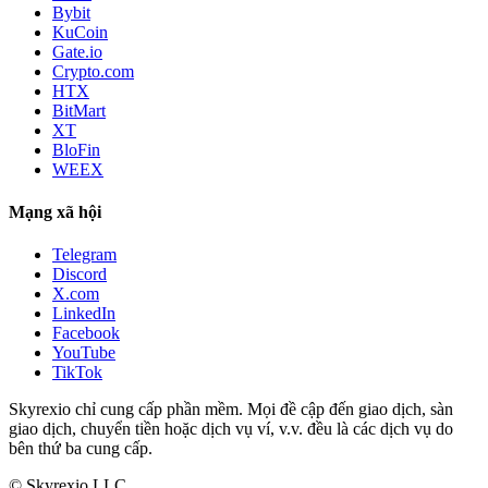
Bybit
KuCoin
Gate.io
Crypto.com
HTX
BitMart
XT
BloFin
WEEX
Mạng xã hội
Telegram
Discord
X.com
LinkedIn
Facebook
YouTube
TikTok
Skyrexio chỉ cung cấp phần mềm. Mọi đề cập đến giao dịch, sàn
giao dịch, chuyển tiền hoặc dịch vụ ví, v.v. đều là các dịch vụ do
bên thứ ba cung cấp.
©
Skyrexio LLC