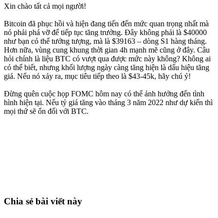
Xin chào tất cả mọi người!
Bitcoin đã phục hồi và hiện đang tiến đến mức quan trọng nhất mà
nó phải phá vỡ để tiếp tục tăng trưởng. Đây không phải là $40000
như bạn có thể tưởng tượng, mà là $39163 – dòng S1 hàng tháng.
Hơn nữa, vùng cung khung thời gian 4h mạnh mẽ cũng ở đây. Câu
hỏi chính là liệu BTC có vượt qua được mức này không? Không ai
có thể biết, nhưng khối lượng ngày càng tăng hiện là dấu hiệu tăng
giá. Nếu nó xảy ra, mục tiêu tiếp theo là $43-45k, hãy chú ý!
Đừng quên cuộc họp FOMC hôm nay có thể ảnh hưởng đến tình
hình hiện tại. Nếu tỷ giá tăng vào tháng 3 năm 2022 như dự kiến ​​thì
mọi thứ sẽ ổn đối với BTC.
Bắt đầu giao dịch trên Skyrexio ngay hôm
nay
Bắt những nhịp mà canh tay dễ bỏ lỡ.
Bắt đầu miễn phí
Chia sẻ bài viết này