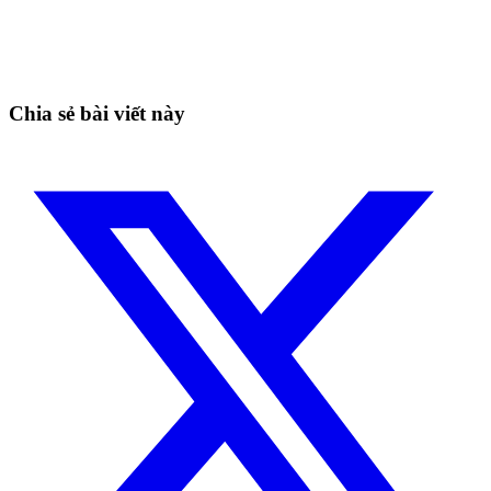
nay
Bắt những nhịp mà canh tay dễ bỏ lỡ.
Bắt đầu miễn phí
Chia sẻ bài viết này