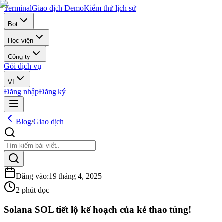
Terminal
Giao dịch Demo
Kiểm thử lịch sử
Bot
Học viện
Công ty
Gói dịch vụ
VI
Đăng nhập
Đăng ký
Blog
/
Giao dịch
Đăng vào
:
19 tháng 4, 2025
2 phút đọc
Solana SOL tiết lộ kế hoạch của kẻ thao túng!