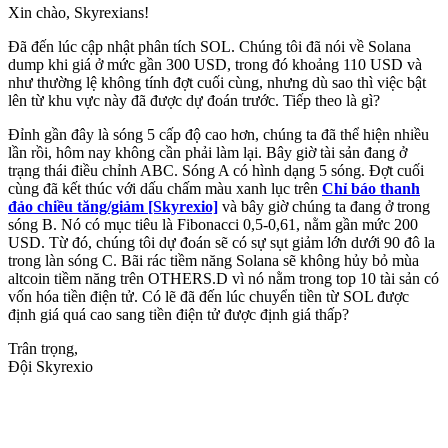
Xin chào, Skyrexians!
Đã đến lúc cập nhật phân tích SOL. Chúng tôi đã nói về Solana
dump khi giá ở mức gần 300 USD, trong đó khoảng 110 USD và
như thường lệ không tính đợt cuối cùng, nhưng dù sao thì việc bật
lên từ khu vực này đã được dự đoán trước. Tiếp theo là gì?
Đỉnh gần đây là sóng 5 cấp độ cao hơn, chúng ta đã thể hiện nhiều
lần rồi, hôm nay không cần phải làm lại. Bây giờ tài sản đang ở
trạng thái điều chỉnh ABC. Sóng A có hình dạng 5 sóng. Đợt cuối
cùng đã kết thúc với dấu chấm màu xanh lục trên
Chỉ báo thanh
đảo chiều tăng/giảm [Skyrexio]
và bây giờ chúng ta đang ở trong
sóng B. Nó có mục tiêu là Fibonacci 0,5-0,61, nằm gần mức 200
USD. Từ đó, chúng tôi dự đoán sẽ có sự sụt giảm lớn dưới 90 đô la
trong làn sóng C. Bãi rác tiềm năng Solana sẽ không hủy bỏ mùa
altcoin tiềm năng trên OTHERS.D vì nó nằm trong top 10 tài sản có
vốn hóa tiền điện tử. Có lẽ đã đến lúc chuyển tiền từ SOL được
định giá quá cao sang tiền điện tử được định giá thấp?
Trân trọng,
Đội Skyrexio
Bắt đầu giao dịch trên Skyrexio ngay hôm