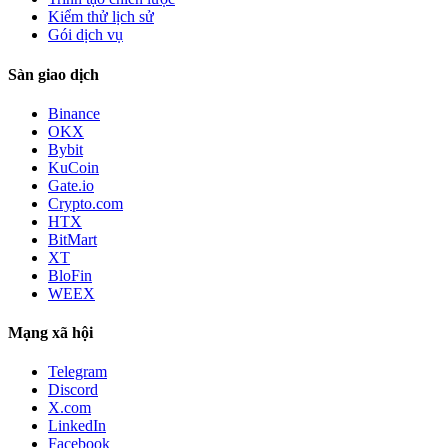
Kiểm thử lịch sử
Gói dịch vụ
Sàn giao dịch
Binance
OKX
Bybit
KuCoin
Gate.io
Crypto.com
HTX
BitMart
XT
BloFin
WEEX
Mạng xã hội
Telegram
Discord
X.com
LinkedIn
Facebook