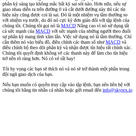
phân kỳ sáng tạo không mắc bất kỳ sai sót nào. Hơn nữa, nếu sự
giao nhau diễn ra trên đường 0 và cắt dưới đường này thì các tín
hiệu này cũng được coi là sai. Đó là một nhiệm vụ tầm thường so
với nhiệm vụ trước, do đó nó cực kỳ đơn giản đối với tập lệnh của
chúng tôi. Chúng tôi gọi nó là
MACD
Nâng cao vì nó sử dụng tất
cả sức mạnh của
MACD
với sức mạnh của những người theo đuổi
sự phân kỳ mang tính xâm lấn. Việc sử dụng nó là tầm thường. Chỉ
cần thêm nó vào biểu đồ, điều chỉnh các tham số như
MACD
và
điều chỉnh bộ theo dõi phân kỳ và nhận được tín hiệu rất chính xác.
Chúng tôi quyết định không vẽ các thanh này để làm cho tín hiệu
trở nên rõ ràng hơn. Nó có vẻ rất hay!
Tôi hy vọng các bạn sẽ thích nó và nó sẽ trở thành một phần trong
đội ngũ giao dịch của bạn.
Nếu bạn muốn có quyền truy cập vào tập lệnh, bạn nên liên hệ với
chúng tôi bằng tin nhắn cá nhân hoặc gửi email đến
info@skyrex.io
Bắt đầu giao dịch trên Skyrexio ngay hôm
nay
Nắm bắt cơ hội mà nhà giao dịch thủ công không thể