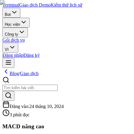
Terminal
Giao dịch Demo
Kiểm thử lịch sử
Bot
Học viện
Công ty
Gói dịch vụ
VI
Đăng nhập
Đăng ký
Blog
/
Giao dịch
Đăng vào
:
24 tháng 10, 2024
3 phút đọc
MACD nâng cao