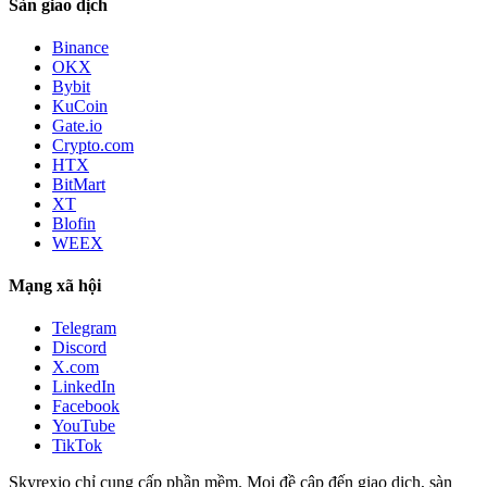
Sàn giao dịch
Binance
OKX
Bybit
KuCoin
Gate.io
Crypto.com
HTX
BitMart
XT
Blofin
WEEX
Mạng xã hội
Telegram
Discord
X.com
LinkedIn
Facebook
YouTube
TikTok
Skyrexio chỉ cung cấp phần mềm. Mọi đề cập đến giao dịch, sàn