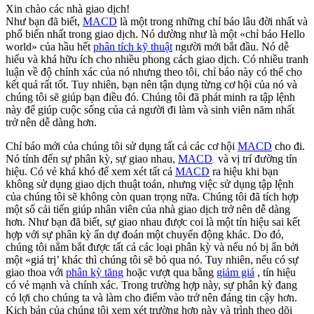
Xin chào các nhà giao dịch!
Như bạn đã biết,
MACD
là một trong những chỉ báo lâu đời nhất và
phổ biến nhất trong giao dịch. Nó dường như là một «chỉ báo Hello
world» của hầu hết
phân tích kỹ thuật
người mới bắt đầu. Nó dễ
hiểu và khá hữu ích cho nhiều phong cách giao dịch. Có nhiều tranh
luận về độ chính xác của nó nhưng theo tôi, chỉ báo này có thể cho
kết quả rất tốt. Tuy nhiên, bạn nên tận dụng từng cơ hội của nó và
chúng tôi sẽ giúp bạn điều đó. Chúng tôi đã phát minh ra tập lệnh
này để giúp cuộc sống của cả người đi làm và sinh viên năm nhất
trở nên dễ dàng hơn.
Chỉ báo mới của chúng tôi sử dụng tất cả các cơ hội
MACD
cho đi.
Nó tính đến sự phân kỳ, sự giao nhau,
MACD
và vị trí đường tín
hiệu. Có vẻ khá khó để xem xét tất cả
MACD
ra hiệu khi bạn
không sử dụng giao dịch thuật toán, nhưng việc sử dụng tập lệnh
của chúng tôi sẽ không còn quan trọng nữa. Chúng tôi đã tích hợp
một số cải tiến giúp nhân viên của nhà giao dịch trở nên dễ dàng
hơn. Như bạn đã biết, sự giao nhau được coi là một tín hiệu sai kết
hợp với sự phân kỳ ẩn dự đoán một chuyển động khác. Do đó,
chúng tôi nắm bắt được tất cả các loại phân kỳ và nếu nó bị ẩn bởi
một «giá trị’ khác thì chúng tôi sẽ bỏ qua nó. Tuy nhiên, nếu có sự
giao thoa với
phân kỳ tăng
hoặc vượt qua bằng
giảm giá
, tín hiệu
có vẻ mạnh và chính xác. Trong trường hợp này, sự phân kỳ đang
có lợi cho chúng ta và làm cho điểm vào trở nên đáng tin cậy hơn.
Kịch bản của chúng tôi xem xét trường hợp này và trình theo dõi