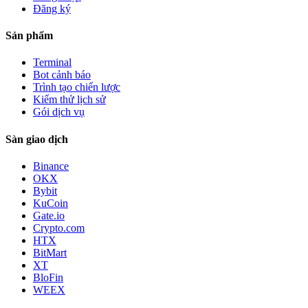
Đăng ký
Sản phẩm
Terminal
Bot cảnh báo
Trình tạo chiến lược
Kiểm thử lịch sử
Gói dịch vụ
Sàn giao dịch
Binance
OKX
Bybit
KuCoin
Gate.io
Crypto.com
HTX
BitMart
XT
BloFin
WEEX