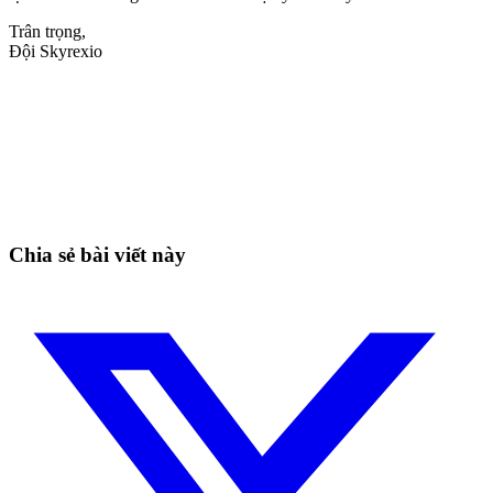
Trân trọng,
Đội Skyrexio
Bắt đầu giao dịch trên Skyrexio ngay hôm
nay
Bắt những nhịp mà canh tay dễ bỏ lỡ.
Bắt đầu miễn phí
Chia sẻ bài viết này