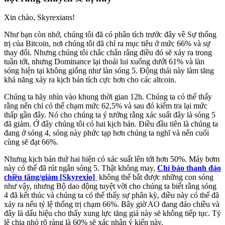
Xin chào, Skyrexians!
Như bạn còn nhớ, chúng tôi đã có phân tích trước đây về Sự thống
trị của Bitcoin, nơi chúng tôi đã chỉ ra mục tiêu ở mức 66% và sự
thay đổi. Nhưng chúng tôi chắc chắn rằng điều đó sẽ xảy ra trong
tuần tới, nhưng Dominance lại thoái lui xuống dưới 61% và làn
sóng hiện tại không giống như làn sóng 5. Động thái này làm tăng
khả năng xảy ra kịch bản tích cực hơn cho các altcoin.
Chúng ta hãy nhìn vào khung thời gian 12h. Chúng ta có thể thấy
rằng nến chỉ có thể chạm mức 62,5% và sau đó kiểm tra lại mức
thấp gần đây. Nó cho chúng ta ý tưởng rằng xác suất đây là sóng 5
đã giảm. Ở đây chúng tôi có hai kịch bản. Điều đầu tiên là chúng ta
đang ở sóng 4, sóng này phức tạp hơn chúng ta nghĩ và nến cuối
cùng sẽ đạt 66%.
Nhưng kịch bản thứ hai hiện có xác suất lên tới hơn 50%. Máy bơm
này có thể đã rút ngắn sóng 5. Thật không may,
Chỉ báo thanh đảo
chiều tăng/giảm [Skyrexio]
không thể bắt được những con sóng
như vậy, nhưng Bộ dao động tuyệt vời cho chúng ta biết rằng sóng
4 đã kết thúc và chúng ta có thể thấy sự phân kỳ, điều này có thể đã
xảy ra nếu tỷ lệ thống trị chạm 66%. Bây giờ AO đang đảo chiều và
đây là dấu hiệu cho thấy xung lực tăng giá này sẽ không tiếp tục. Tỷ
lệ chia nhỏ rõ ràng là 60% sẽ xác nhận ý kiến ​​này.