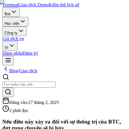
Terminal
Giao dịch Demo
Kiểm thử lịch sử
Bot
Học viện
Công ty
Gói dịch vụ
VI
Đăng nhập
Đăng ký
Blog
/
Giao dịch
Đăng vào
:
27 tháng 2, 2025
2 phút đọc
Nếu điều này xảy ra đối với sự thống trị của BTC,
đợt rung chuyển sẽ bị hủy