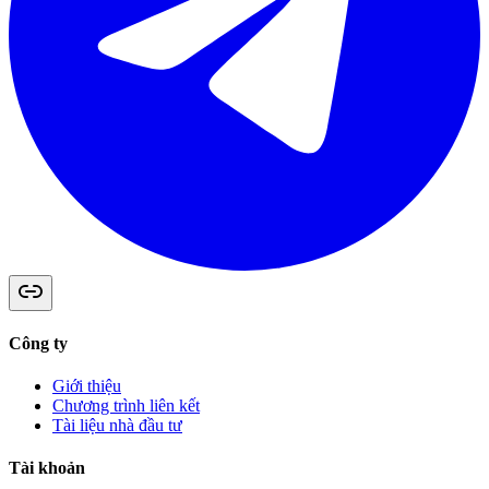
Công ty
Giới thiệu
Chương trình liên kết
Tài liệu nhà đầu tư
Tài khoản