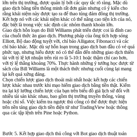
lớn trên thị trường, được quản lý bởi các quy tắc rõ ràng. Mặc dù
giao dịch bằng tiền thông minh rất đơn giản nhưng có ý kiến ​​​​cho
rằng khái niệm này được tạo ra để thao túng đám đông thị trường.
Kết hợp nó với các khái niệm khác có thể nâng cao tiện ích của nó,
đặc biệt là trong việc xác định các nhóm thanh khoản lớn.
Giao dịch hỗn loạn do Bill Williams phát triển được coi là đỉnh cao
của chuỗi thức ăn giao dịch. Phương pháp của ông tích hợp sóng
Elliott, Bộ dao động tuyệt vời, chỉ báo Alligator, Fibonacci và các
chỉ báo khác. Mặc dù sự hỗn loạn trong giao dịch ban đầu có vẻ quá
phức tạp, nhưng hiểu được nó có thể dẫn đến những giao dịch thiên
tài với tỷ lệ lợi nhuận trên rủi ro là 5-10:1 hoặc thậm chí cao hơn,
với tỷ lệ thắng khoảng 70%. Thực hành những ý tưởng học được từ
sách của Bill Williams là một thách thức nhưng cuối cùng lại mang
lại kết quả xứng đáng.
Chọn chiến lược giao dịch thoải mái nhất hoặc kết hợp các chiến
lược khác nhau trước khi mạo hiểm giao dịch bằng tiền thật. Kiểm
tra lại kỹ lưỡng chiến lược của bạn trên biểu đồ giá lịch sử đối với
nhiều tài sản khác nhau, bao gồm thị trường truyền thống, vàng
hoặc chỉ số. Việc kiểm tra ngược thủ công có thể được thực hiện
trên nền tảng giao dịch tiền điện tử như TradingView hoặc thông
qua các tập lệnh trên Pine hoặc Python.
Bước 5. Kết hợp giao dịch thủ công với Bot giao dịch thuật toán