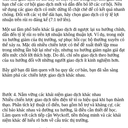
hạn chế các cơ hội giao dịch mới và dẫn đến bỏ lỡ các cơ hội. Nên
sử dụng các giao dịch có mức dừng lỗ chặt chẽ để có kết quả nhanh
chóng. Đối với các vị thế dài hạn, hãy chọn giao dịch có tỷ lệ lợi
nhuận trên rủi ro đáng kể (7:1 trở lên).
Một sai lầm phổ biến khác là giao dịch đi ngược lại xu hướng chính,
dẫn đến tỷ lệ rủi ro trên lợi nhuận không thuận lợi. Ví dụ, trong một
xu hướng giảm của thị trường, sự phục hồi cục bộ thường xuyên có
thể xảy ra. Mặc dù nhiều chiến lược có thể đề xuất thiết lập mua
trong những lần bật lại như vậy, nhưng xu hướng giảm ngăn giá đạt
đến mức chốt lời thích hợp. Do đó, chỉ nên giao dịch theo hướng
của xu hướng đối với những người giao dịch ít kinh nghiệm hơn.
Bây giờ bạn đã làm quen với ba quy tắc cơ bản, bạn đã sẵn sàng
khám phá các chiến lược giao dịch khác nhau.
Bước 4. Nắm vững các khái niệm giao dịch khác nhau
Nhiều chiến lược giao dịch tiền điện tử tỏ ra hiệu quả khi bạn thành
thạo. Phân tích kỹ thuật cổ điển, bao gồm hỗ trợ và kháng cự, các
chỉ báo khác nhau và đường xu hướng, là điều cần thiết để học.
Làm quen với cách tiếp cận Wyckoff, tiền thông minh và các khái
niệm khác để hiểu rõ hơn về cấu trúc thị trường.