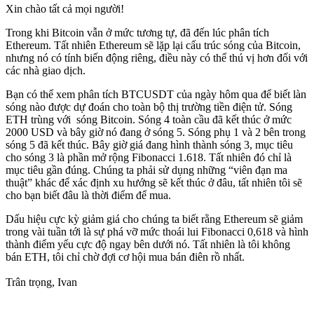
Xin chào tất cả mọi người!
Trong khi Bitcoin vẫn ở mức tương tự, đã đến lúc phân tích
Ethereum. Tất nhiên Ethereum sẽ lặp lại cấu trúc sóng của Bitcoin,
nhưng nó có tính biến động riêng, điều này có thể thú vị hơn đối với
các nhà giao dịch.
Bạn có thể xem phân tích BTCUSDT của ngày hôm qua để biết làn
sóng nào được dự đoán cho toàn bộ thị trường tiền điện tử. Sóng
ETH trùng với sóng Bitcoin. Sóng 4 toàn cầu đã kết thúc ở mức
2000 USD và bây giờ nó đang ở sóng 5. Sóng phụ 1 và 2 bên trong
sóng 5 đã kết thúc. Bây giờ giá đang hình thành sóng 3, mục tiêu
cho sóng 3 là phần mở rộng Fibonacci 1.618. Tất nhiên đó chỉ là
mục tiêu gần đúng. Chúng ta phải sử dụng những “viên đạn ma
thuật” khác để xác định xu hướng sẽ kết thúc ở đâu, tất nhiên tôi sẽ
cho bạn biết đâu là thời điểm để mua.
Dấu hiệu cực kỳ giảm giá cho chúng ta biết rằng Ethereum sẽ giảm
trong vài tuần tới là sự phá vỡ mức thoái lui Fibonacci 0,618 và hình
thành điểm yếu cực độ ngay bên dưới nó. Tất nhiên là tôi không
bán ETH, tôi chỉ chờ đợi cơ hội mua bán điên rồ nhất.
Trân trọng, Ivan