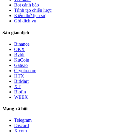
Bot cảnh báo
Trình tạo chiến lược
Kiểm thử lịch sử
Gói dịch vụ
Sàn giao dịch
Binance
OKX
Bybit
KuCoin
Gate.io
Crypto.com
HTX
BitMart
XT
Blofin
WEEX
Mạng xã hội
Telegram
Discord
X.com