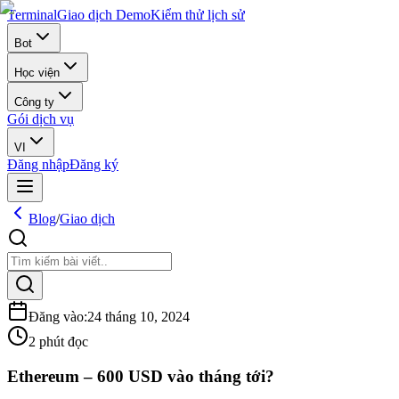
Terminal
Giao dịch Demo
Kiểm thử lịch sử
Bot
Học viện
Công ty
Gói dịch vụ
VI
Đăng nhập
Đăng ký
Blog
/
Giao dịch
Đăng vào
:
24 tháng 10, 2024
2 phút đọc
Ethereum – 600 USD vào tháng tới?